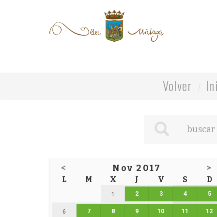
Volver
In
<
Nov 2017
>
L
M
X
J
V
S
D
2
3
4
5
1
7
8
9
10
11
12
6