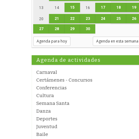
15
17
18
19
13
14
16
21
22
23
24
25
26
20
27
28
29
30
Agenda para hoy
Agenda en esta semana
Agenda de actividades
Carnaval
Certámenes - Concursos
Conferencias
Cultura
Semana Santa
Danza
Deportes
Juventud
Baile