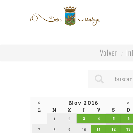
Volver
In
<
Nov 2016
>
L
M
X
J
V
S
D
3
4
5
6
1
2
11
12
13
7
8
9
10