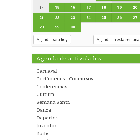
15
16
17
18
19
20
14
21
22
23
24
25
26
27
28
29
30
Agenda para hoy
Agenda en esta semana
Agenda de actividades
Carnaval
Certámenes - Concursos
Conferencias
Cultura
Semana Santa
Danza
Deportes
Juventud
Baile