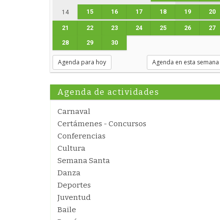
15
16
17
18
19
20
14
21
22
23
24
25
26
27
28
29
30
Agenda para hoy
Agenda en esta semana
Agenda de actividades
Carnaval
Certámenes - Concursos
Conferencias
Cultura
Semana Santa
Danza
Deportes
Juventud
Baile