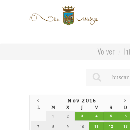
Volver
In
<
Nov 2016
>
L
M
X
J
V
S
D
3
4
5
6
1
2
11
12
13
7
8
9
10