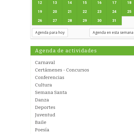
12
13
14
15
16
17
18
19
20
21
22
23
24
25
26
27
28
29
30
31
Agenda para hoy
Agenda en esta semana
Agenda de actividades
Carnaval
Certámenes - Concursos
Conferencias
Cultura
Semana Santa
Danza
Deportes
Juventud
Baile
Poesía