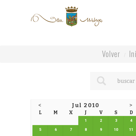
Volver
In
<
Jul 2010
>
L
M
X
J
V
S
D
1
2
3
4
5
6
7
8
9
10
11