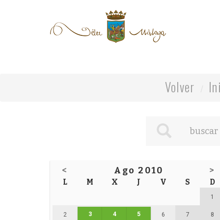
Volver
In
<
Ago 2010
>
L
M
X
J
V
S
D
1
3
4
5
2
6
7
8