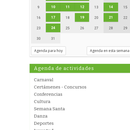
10
11
12
14
9
13
15
17
19
21
16
18
20
22
24
23
25
26
27
28
29
30
31
Agenda para hoy
Agenda en esta semana
Agenda de actividades
Carnaval
Certámenes - Concursos
Conferencias
Cultura
Semana Santa
Danza
Deportes