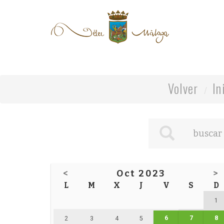
Volver
In
<
Oct 2023
>
L
M
X
J
V
S
D
1
6
7
8
2
3
4
5