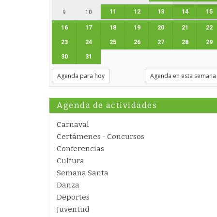
11
12
13
14
15
9
10
16
17
18
19
20
21
22
23
24
25
26
27
28
29
30
31
Agenda para hoy
Agenda en esta semana
Agenda de actividades
Carnaval
Certámenes - Concursos
Conferencias
Cultura
Semana Santa
Danza
Deportes
Juventud