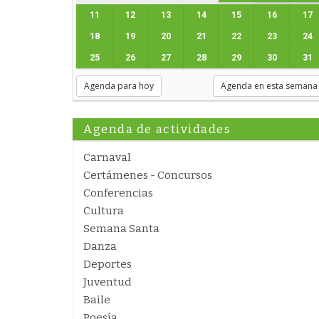
11
12
13
14
15
16
17
18
19
20
21
22
23
24
25
26
27
28
29
30
31
Agenda para hoy
Agenda en esta semana
Agenda de actividades
Carnaval
Certámenes - Concursos
Conferencias
Cultura
Semana Santa
Danza
Deportes
Juventud
Baile
Poesía