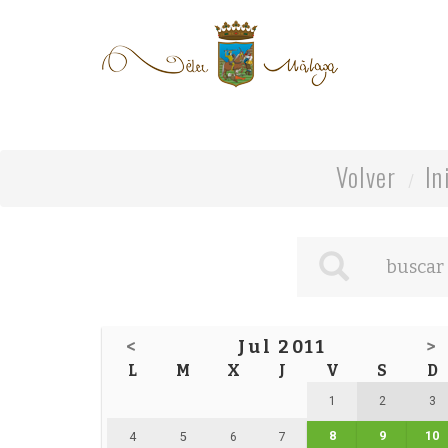
Volver
In
<
Jul 2011
>
L
M
X
J
V
S
D
1
2
3
8
9
10
4
5
6
7