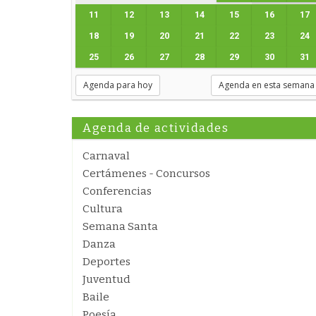
11
12
13
14
15
16
17
18
19
20
21
22
23
24
25
26
27
28
29
30
31
Agenda para hoy
Agenda en esta semana
Agenda de actividades
Carnaval
Certámenes - Concursos
Conferencias
Cultura
Semana Santa
Danza
Deportes
Juventud
Baile
Poesía