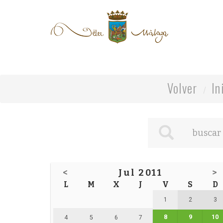
Volver
In
<
Jul 2011
>
L
M
X
J
V
S
D
1
2
3
8
9
10
4
5
6
7