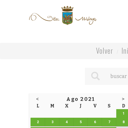
Volver
In
<
Ago 2021
>
L
M
X
J
V
S
D
1
2
3
4
5
6
7
8