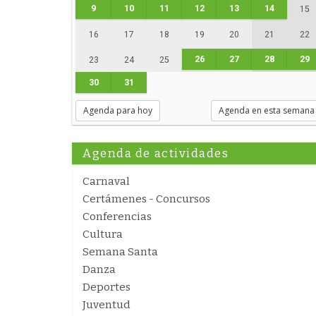
9
10
11
12
13
14
15
16
17
18
19
20
21
22
26
27
28
29
23
24
25
30
31
Agenda para hoy
Agenda en esta semana
Agenda de actividades
Carnaval
Certámenes - Concursos
Conferencias
Cultura
Semana Santa
Danza
Deportes
Juventud