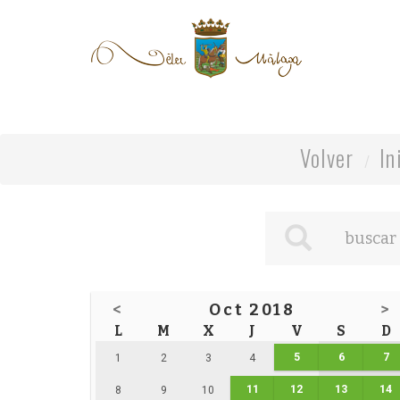
Volver
In
<
Oct 2018
>
L
M
X
J
V
S
D
5
6
7
1
2
3
4
11
12
13
14
8
9
10