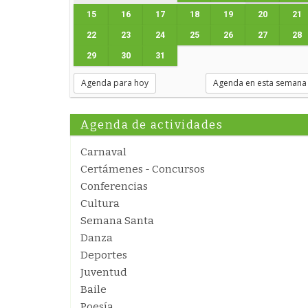
15
16
17
18
19
20
21
22
23
24
25
26
27
28
29
30
31
Agenda para hoy
Agenda en esta semana
Agenda de actividades
Carnaval
Certámenes - Concursos
Conferencias
Cultura
Semana Santa
Danza
Deportes
Juventud
Baile
Poesía