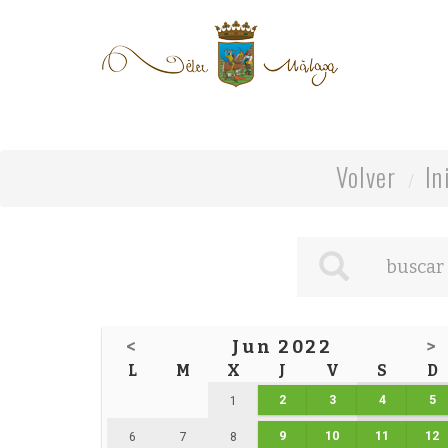
Volver
In
<
Jun 2022
>
L
M
X
J
V
S
D
2
3
4
5
1
9
10
11
12
6
7
8