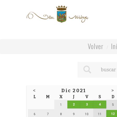
Volver
In
<
Dic 2021
>
L
M
X
J
V
S
D
2
3
4
1
5
12
6
7
8
9
10
11