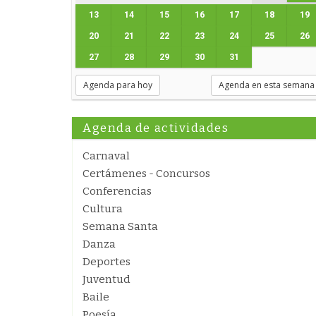
13
14
15
16
17
18
19
20
21
22
23
24
25
26
27
28
29
30
31
Agenda para hoy
Agenda en esta semana
Agenda de actividades
Carnaval
Certámenes - Concursos
Conferencias
Cultura
Semana Santa
Danza
Deportes
Juventud
Baile
Poesía