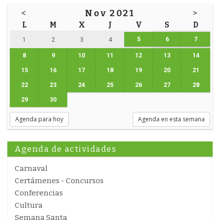
<
Nov 2021
>
L
M
X
J
V
S
D
5
6
7
1
2
3
4
8
9
10
11
12
13
14
15
16
17
18
19
20
21
22
23
24
25
26
27
28
29
30
Agenda para hoy
Agenda en esta semana
Agenda de actividades
Carnaval
Certámenes - Concursos
Conferencias
Cultura
Semana Santa