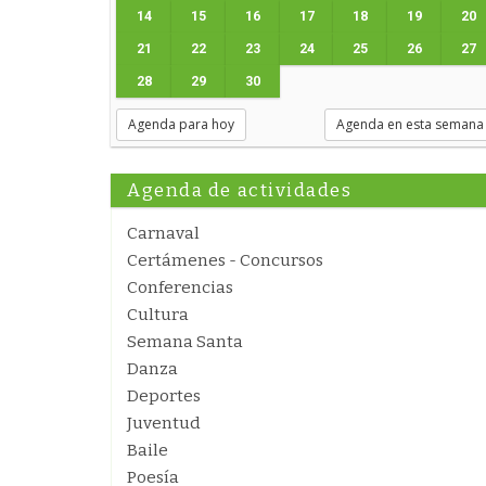
14
15
16
17
18
19
20
21
22
23
24
25
26
27
28
29
30
Agenda para hoy
Agenda en esta semana
Agenda de actividades
Carnaval
Certámenes - Concursos
Conferencias
Cultura
Semana Santa
Danza
Deportes
Juventud
Baile
Poesía