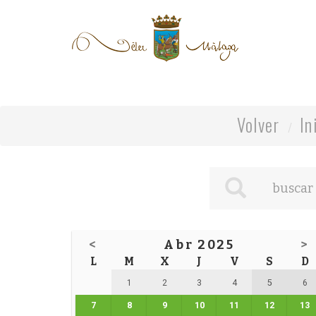
Volver
In
<
Abr 2025
>
L
M
X
J
V
S
D
1
2
3
4
5
6
7
8
9
10
11
12
13