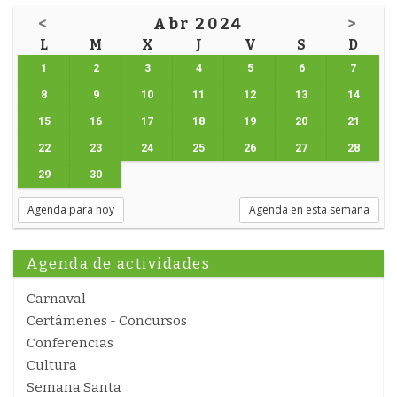
<
Abr 2024
>
L
M
X
J
V
S
D
1
2
3
4
5
6
7
8
9
10
11
12
13
14
15
16
17
18
19
20
21
22
23
24
25
26
27
28
29
30
Agenda para hoy
Agenda en esta semana
Agenda de actividades
Carnaval
Certámenes - Concursos
Conferencias
Cultura
Semana Santa