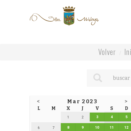
Volver
In
<
Mar 2023
>
L
M
X
J
V
S
D
3
4
5
1
2
8
9
10
11
12
6
7