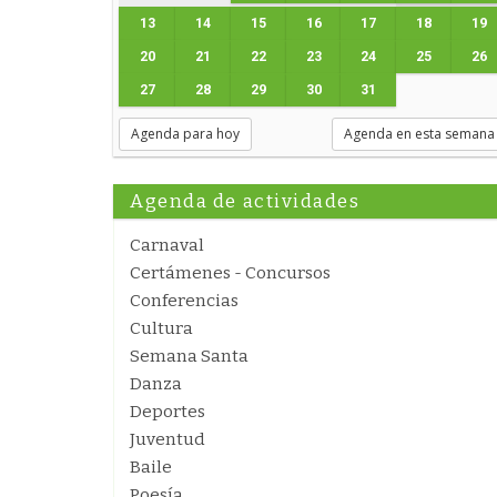
13
14
15
16
17
18
19
20
21
22
23
24
25
26
27
28
29
30
31
Agenda para hoy
Agenda en esta semana
Agenda de actividades
Carnaval
Certámenes - Concursos
Conferencias
Cultura
Semana Santa
Danza
Deportes
Juventud
Baile
Poesía