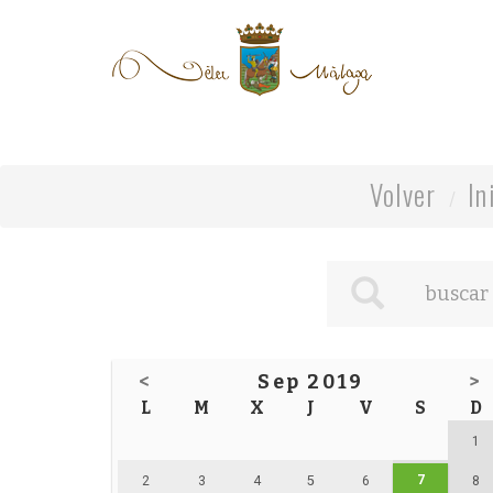
Volver
In
<
Sep 2019
>
L
M
X
J
V
S
D
1
7
2
3
4
5
6
8