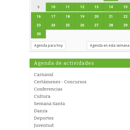
10
11
12
13
14
15
9
16
17
18
19
20
21
22
23
24
25
26
27
28
29
30
Agenda para hoy
Agenda en esta semana
Agenda de actividades
Carnaval
Certámenes - Concursos
Conferencias
Cultura
Semana Santa
Danza
Deportes
Juventud