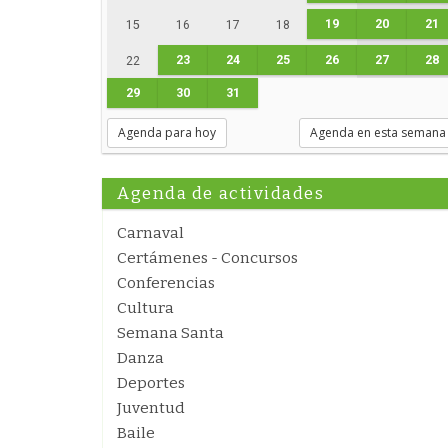
19
20
21
15
16
17
18
23
24
25
26
27
28
22
29
30
31
Agenda para hoy
Agenda en esta semana
Agenda de actividades
Carnaval
Certámenes - Concursos
Conferencias
Cultura
Semana Santa
Danza
Deportes
Juventud
Baile