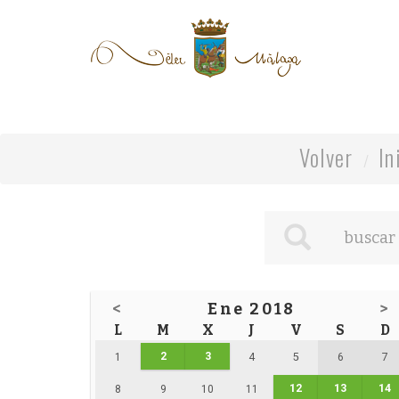
Volver
In
<
Ene 2018
>
L
M
X
J
V
S
D
2
3
1
4
5
6
7
12
13
14
8
9
10
11