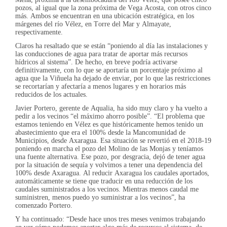
pozos, al igual que la zona próxima de Vega Acosta, con otros cinco
más. Ambos se encuentran en una ubicación estratégica, en los
márgenes del río Vélez, en Torre del Mar y Almayate,
respectivamente.
Claros ha resaltado que se están “poniendo al día las instalaciones y
las conducciones de agua para tratar de aportar más recursos
hídricos al sistema”. De hecho, en breve podría activarse
definitivamente, con lo que se aportaría un porcentaje próximo al
agua que la Viñuela ha dejado de enviar, por lo que las restricciones
se recortarían y afectaría a menos lugares y en horarios más
reducidos de los actuales.
Javier Portero, gerente de Aqualia, ha sido muy claro y ha vuelto a
pedir a los vecinos “el máximo ahorro posible”. “El problema que
estamos teniendo en Vélez es que históricamente hemos tenido un
abastecimiento que era el 100% desde la Mancomunidad de
Municipios, desde Axaragua. Esa situación se revertió en el 2018-19
poniendo en marcha el pozo del Molino de las Monjas y teníamos
una fuente alternativa. Ese pozo, por desgracia, dejó de tener agua
por la situación de sequía y volvimos a tener una dependencia del
100% desde Axaragua. Al reducir Axaragua los caudales aportados,
automáticamente se tiene que traducir en una reducción de los
caudales suministrados a los vecinos. Mientras menos caudal me
suministren, menos puedo yo suministrar a los vecinos”, ha
comenzado Portero.
Y ha continuado: “Desde hace unos tres meses venimos trabajando