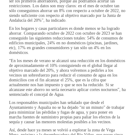
ser los primeros ahorradores, porque así podríamos acortar las
restricciones. Los datos son muy claros: en el mes de octubre tan
sólo conseguimos ahorrar un 8% con respecto a octubre de 2022, no
siendo suficiente con respecto al objetivo marcado por la Junta de
Andalucía del 20%”, ha indicado.
En los hogares y casas particulares es donde menos se ha logrado
ahorrar. Comparando octubre de 2022 con octubre de 2023 se han
conseguido las siguientes reducciones totales: 54% de consumos de
edificios municipales, 24% en no domésticos (piscinas, jardines,
etc), 17% en grandes consumidores y tan sólo un 4% en los
domésticos.
“En los meses de verano se alcanzó una reducción en los domésticos
de aproximadamente el 10% consiguiendo en el global llegar al
objetivo marcado del 20%, y ahora volvemos a pedirles a los
vecinos un sobresfuerzo para reducir el consumo de agua en los
domicilios con el fin alcanzar el 25%, que es la cifra que
actualmente nos han impuesto y que se nos ha reducido. Si se
alcanzase este ahorro no sería necesario aplicar cortes nocturnos”, ha
sentenciado el concejal de Agua.
Los responsables municipales han señalado que desde el
Ayuntamiento y Aqualia no se ha dejado “ni un minuto” de trabajar
para minimizar las pérdidas y fugas de agua, y para poner en
marcha fuentes de suministro propias para paliar los efectos de la
sequía y causar las menores molestias posibles a los vecinos.
Así, desde hace ya meses se volvió a explorar la zona de Vega
Mena, próxima a la desembocadura del Río Vélez, que posee cinco