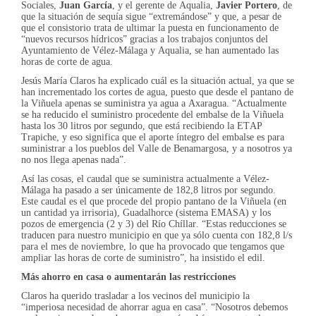
Sociales,
Juan García
, y el gerente de Aqualia,
Javier Portero
, de
que la situación de sequía sigue “extremándose” y que, a pesar de
que el consistorio trata de ultimar la puesta en funcionamento de
“nuevos recursos hídricos” gracias a los trabajos conjuntos del
Ayuntamiento de Vélez-Málaga y Aqualia, se han aumentado las
horas de corte de agua.
Jesús María Claros ha explicado cuál es la situación actual, ya que se
han incrementado los cortes de agua, puesto que desde el pantano de
la Viñuela apenas se suministra ya agua a Axaragua. “Actualmente
se ha reducido el suministro procedente del embalse de la Viñuela
hasta los 30 litros por segundo, que está recibiendo la ETAP
Trapiche, y eso significa que el aporte íntegro del embalse es para
suministrar a los pueblos del Valle de Benamargosa, y a nosotros ya
no nos llega apenas nada”.
Así las cosas, el caudal que se suministra actualmente a Vélez-
Málaga ha pasado a ser únicamente de 182,8 litros por segundo.
Este caudal es el que procede del propio pantano de la Viñuela (en
un cantidad ya irrisoria), Guadalhorce (sistema EMASA) y los
pozos de emergencia (2 y 3) del Río Chíllar. “Estas reducciones se
traducen para nuestro municipio en que ya sólo cuenta con 182,8 l/s
para el mes de noviembre, lo que ha provocado que tengamos que
ampliar las horas de corte de suministro”, ha insistido el edil.
Más ahorro en casa o aumentarán las restricciones
Claros ha querido trasladar a los vecinos del municipio la
“imperiosa necesidad de ahorrar agua en casa”. “Nosotros debemos