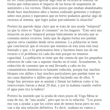
en ver cómo podemos aportar algo más de recursos al sistema, de
forma que reduzcamos el impacto de las horas de suspensión de
suministro a los vecinos. Había unos pozos que estaban abandonados
desde hace muchísimos años y hemos realizado gestiones y trabajos
sobre esos pozos y esperamos que en breve podamos aportar algo de
recursos al sistema, que logre paliar parcialmente la situación”.
Portero ha querido dejar claro que se trata de una ayuda “temporal”
ya que la clave es “bajar el consumo” en los hogares. “Esto será una
situación un poco temporal porque básicamente se necesita que se
consuma menos recursos, hasta que de alguna forma nos puedan
aportar otros caudales desde otros sistemas. La población se tiene
que concienciar que el recurso que tenemos en esta zona está muy
limitado y que, o lo gestionamos bien y hacemos buen uso de ese
recurso o el problema irá cada día más porque no tenemos
capacidad. La población se tiene que dar cuenta de que los pequeños
esfuerzos de cada van a suponer mucho en el total. Actualmente, la
reducción de consumo que se está llevando a cabo en los
consumidores domésticos es bastante reducida, porque hay muchos
bloques con aljibes y hay muchos particulares que puedan tener en
sus casas depósitos o aljibes que están haciendo uso de ellos. Y
luego hay personas que se asustan y llenan las bañeras como si las
restricciones fueran a durar 20 días, y por la mañana cuando vuelve
el agua pues tira la bañera”.
Portero ha insistido que la ayuda de estos pozos de Vega Mena se
trata de eso, de “una ayuda”, pero que no es la solución. “Los pozos
nos van a ayudar a que los cortes sean de menos horas pero no nos
van a dar una solución definitiva. Es decir, mañana no vamos a