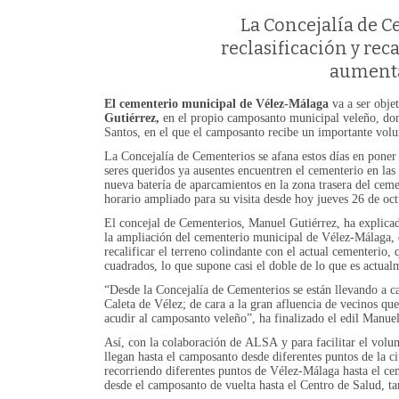
La Concejalía de C
reclasificación y rec
aumenta
El cementerio municipal de Vélez-Málaga
va a ser obje
Gutiérrez,
en el propio camposanto municipal veleño, dond
Santos, en el que el camposanto recibe un importante volu
La Concejalía de Cementerios se afana estos días en poner 
seres queridos ya ausentes encuentren el cementerio en las 
nueva batería de aparcamientos en la zona trasera del ceme
horario ampliado para su visita desde hoy jueves 26 de oct
El concejal de Cementerios, Manuel Gutiérrez, ha explicado
la ampliación del cementerio municipal de Vélez-Málaga, 
recalificar el terreno colindante con el actual cementeri
cuadrados, lo que supone casi el doble de lo que es actual
“Desde la Concejalía de Cementerios se están llevando a ca
Caleta de Vélez; de cara a la gran afluencia de vecinos q
acudir al camposanto veleño”, ha finalizado el edil Manuel
Así, con la colaboración de ALSA y para facilitar el volum
llegan hasta el camposanto desde diferentes puntos de la ci
recorriendo diferentes puntos de Vélez-Málaga hasta el cem
desde el camposanto de vuelta hasta el Centro de Salud, t