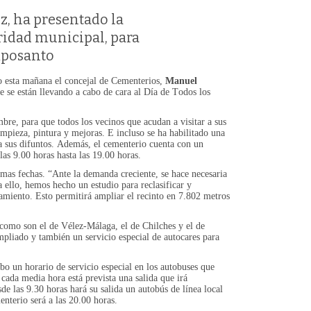
z, ha presentado la
aridad municipal, para
mposanto
do esta mañana el concejal de Cementerios,
Manuel
 se están llevando a cabo de cara al Día de Todos los
bre, para que todos los vecinos que acudan a visitar a sus
impieza, pintura y mejoras. E incluso se ha habilitado una
 a sus difuntos. Además, el cementerio cuenta con un
as 9.00 horas hasta las 19.00 horas.
imas fechas. “Ante la demanda creciente, se hace necesaria
ello, hemos hecho un estudio para reclasificar y
amiento. Esto permitirá ampliar el recinto en 7.802 metros
 como son el de Vélez-Málaga, el de Chilches y el de
mpliado y también un servicio especial de autocares para
bo un horario de servicio especial en los autobuses que
 cada media hora está prevista una salida que irá
e las 9.30 horas hará su salida un autobús de línea local
enterio será a las 20.00 horas.