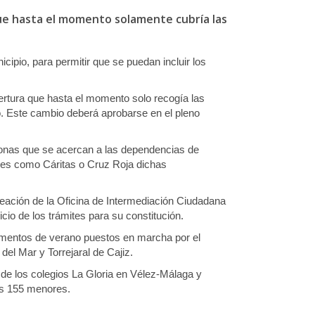
 que hasta el momento solamente cubría las
ipio, para permitir que se puedan incluir los
bertura que hasta el momento solo
recogí
a las
to. Este cambio deberá aprobarse en
el pleno
rsonas que se acercan a las dependencias de
nes como Cáritas o Cruz Roja dichas
reación de la Oficina de Intermediación Ciudadana
io de los trámites para su constitución.
amentos de verano puestos en marcha por el
el Mar y Torrejaral de Cajiz.
 de los colegios La Gloria en Vélez-Málaga y
os 155 menores.