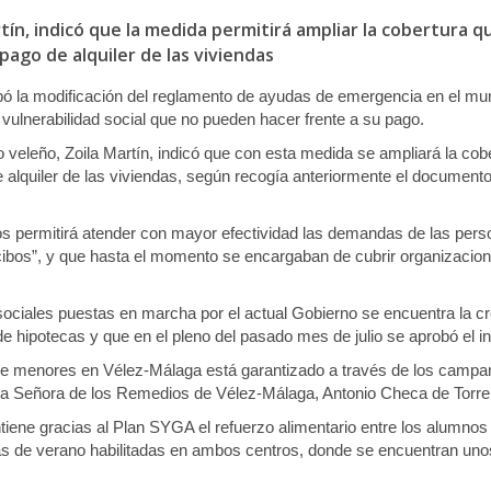
rtín, indicó que la medida permitirá ampliar la cobertura
pago de alquiler de las viviendas
 la modificación del reglamento de ayudas de emergencia en el munic
 vulnerabilidad social que no pueden hacer frente a su pago.
 veleño, Zoila Martín, indicó que con esta medida se ampliará la co
 alquiler de las viviendas, según recogía anteriormente el documen
nos permitirá atender con mayor efectividad las demandas de las pe
ibos”, y que hasta el momento se encargaban de cubrir organizacio
sociales puestas en marcha por el actual Gobierno se encuentra la c
hipotecas y que en el pleno del pasado mes de julio se aprobó el inic
 de menores en Vélez-Málaga está garantizado a través de los camp
tra Señora de los Remedios de Vélez-Málaga, Antonio Checa de Torre d
iene gracias al Plan SYGA el refuerzo alimentario entre los alumnos
as de verano habilitadas en ambos centros, donde se encuentran un