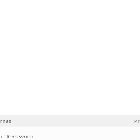
ernas
Pr
ga Tlf: 952559100