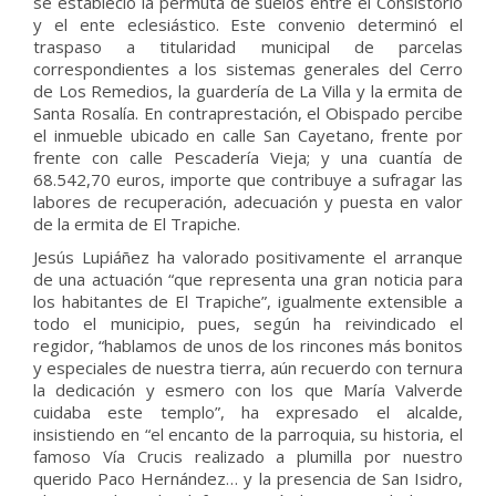
se estableció la permuta de suelos entre el Consistorio
y el ente eclesiástico. Este convenio determinó el
traspaso a titularidad municipal de parcelas
correspondientes a los sistemas generales del Cerro
de Los Remedios, la guardería de La Villa y la ermita de
Santa Rosalía. En contraprestación, el Obispado percibe
el inmueble ubicado en calle San Cayetano, frente por
frente con calle Pescadería Vieja; y una cuantía de
68.542,70 euros, importe que contribuye a sufragar las
labores de recuperación, adecuación y puesta en valor
de la ermita de El Trapiche.
Jesús Lupiáñez ha valorado positivamente el arranque
de una actuación “que representa una gran noticia para
los habitantes de El Trapiche”, igualmente extensible a
todo el municipio, pues, según ha reivindicado el
regidor, “hablamos de unos de los rincones más bonitos
y especiales de nuestra tierra, aún recuerdo con ternura
la dedicación y esmero con los que María Valverde
cuidaba este templo”, ha expresado el alcalde,
insistiendo en “el encanto de la parroquia, su historia, el
famoso Vía Crucis realizado a plumilla por nuestro
querido Paco Hernández… y la presencia de San Isidro,