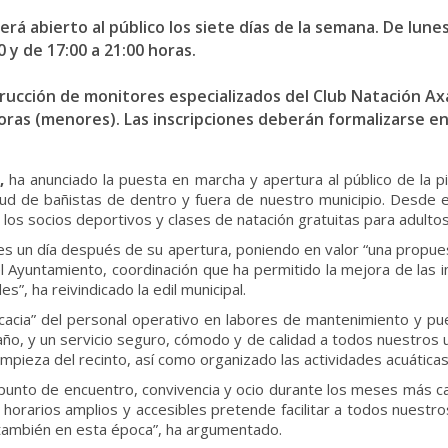
rá abierto al público los siete días de la semana. De lunes 
0 y de 17:00 a 21:00 horas.
trucción de monitores especializados del Club Natación Ax
 horas (menores). Las inscripciones deberán formalizarse e
,
ha anunciado la puesta en marcha y apertura al público de la pis
tud de bañistas de dentro y fuera de nuestro municipio. Desde el 
los socios deportivos y clases de natación gratuitas para adultos
ones un día después de su apertura, poniendo en valor “una propu
 el Ayuntamiento, coordinación que ha permitido la mejora de las 
”, ha reivindicado la edil municipal.
ficacia” del personal operativo en labores de mantenimiento y pu
año, y un servicio seguro, cómodo y de calidad a todos nuestros u
impieza del recinto, así como organizado las actividades acuáticas
unto de encuentro, convivencia y ocio durante los meses más cal
n horarios amplios y accesibles pretende facilitar a todos nuest
e también en esta época”, ha argumentado.