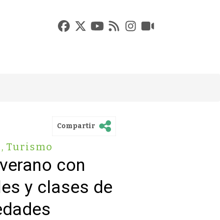
Compartir
s
,
Turismo
 verano con
les y clases de
 edades