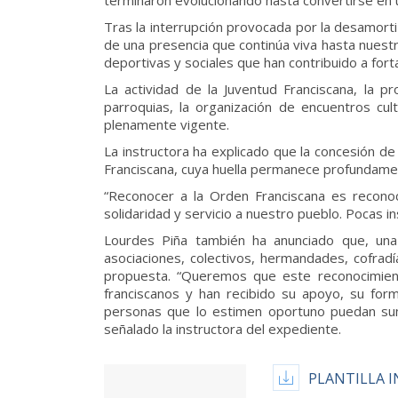
terminaron evolucionando hasta convertirse en 
Tras la interrupción provocada por la desamorti
de una presencia que continúa viva hasta nuestro
deportivas y sociales que han contribuido a fort
La actividad de la Juventud Franciscana, la 
parroquias, la organización de encuentros cul
plenamente vigente.
La instructora ha explicado que la concesión de
Franciscana, cuya huella permanece profundament
“Reconocer a la Orden Franciscana es reconoc
solidaridad y servicio a nuestro pueblo. Pocas i
Lourdes Piña también ha anunciado que, una
asociaciones, colectivos, hermandades, cofrad
propuesta. “Queremos que este reconocimient
franciscanos y han recibido su apoyo, su for
personas que lo estimen oportuno puedan suma
señalado la instructora del expediente.
PLANTILLA I