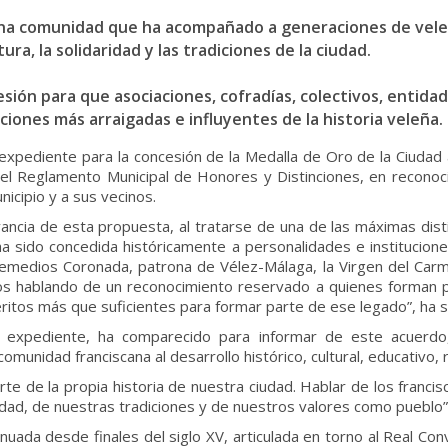
una comunidad que ha acompañado a generaciones de veleño
ura, la solidaridad y las tradiciones de la ciudad.
esión para que asociaciones, cofradías, colectivos, entid
iones más arraigadas e influyentes de la historia veleña.
 expediente para la concesión de la Medalla de Oro de la Ciudad
 el Reglamento Municipal de Honores y Distinciones, en reconoc
icipio y a sus vecinos.
ancia de esta propuesta, al tratarse de una de las máximas dis
a sido concedida históricamente a personalidades e instituciones
s Remedios Coronada, patrona de Vélez-Málaga, la Virgen del Carm
s hablando de un reconocimiento reservado a quienes forman par
ritos más que suficientes para formar parte de ese legado”, ha 
el expediente, ha comparecido para informar de este acuerd
comunidad franciscana al desarrollo histórico, cultural, educativo, 
te de la propia historia de nuestra ciudad. Hablar de los franci
dad, de nuestras tradiciones y de nuestros valores como pueblo”,
uada desde finales del siglo XV, articulada en torno al Real Conv