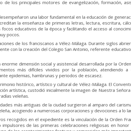
de los principales motores de evangelización, formación, asist
nos desempeñaron una labor fundamental en la educación de gener
editan la enseñanza de primeras letras, lectura, escritura, cálc
es focos educativos de la época y facilitando el acceso al conoc
 muy pocos.
aciones de los franciscanos a Vélez-Málaga. Durante siglos abrie
e con la creación del Colegio San Antonio, referente educativo 
norme dimensión social y asistencial desarrollada por la Orden Fr
ntos más difíciles vividos por la población, atendiendo a e
ante epidemias, hambrunas y periodos de escasez.
rimonio histórico, artístico y cultural de Vélez-Málaga. El Conven
ión artística, custodió inicialmente la imagen de Nuestra Señor
radías veleñas.
ades más antiguas de la ciudad surgieron al amparo del carisma f
leña, acogiendo a numerosas corporaciones y devociones a lo lar
os recogidos en el expediente es la vinculación de la Orden Fran
omo impulsores de las primeras celebraciones religiosas en honor