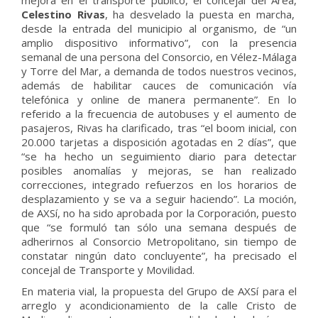
mejora en el transporte público, el concejal del Área,
Celestino Rivas
, ha desvelado la puesta en marcha,
desde la entrada del municipio al organismo, de “un
amplio dispositivo informativo”, con la presencia
semanal de una persona del Consorcio, en Vélez-Málaga
y Torre del Mar, a demanda de todos nuestros vecinos,
además de habilitar cauces de comunicación vía
telefónica y online de manera permanente”. En lo
referido a la frecuencia de autobuses y el aumento de
pasajeros, Rivas ha clarificado, tras “el boom inicial, con
20.000 tarjetas a disposición agotadas en 2 días”, que
“se ha hecho un seguimiento diario para detectar
posibles anomalías y mejoras, se han realizado
correcciones, integrado refuerzos en los horarios de
desplazamiento y se va a seguir haciendo”. La moción,
de AXSí, no ha sido aprobada por la Corporación, puesto
que “se formuló tan sólo una semana después de
adherirnos al Consorcio Metropolitano, sin tiempo de
constatar ningún dato concluyente”, ha precisado el
concejal de Transporte y Movilidad.
En materia vial, la propuesta del Grupo de AXSí para el
arreglo y acondicionamiento de la calle Cristo de