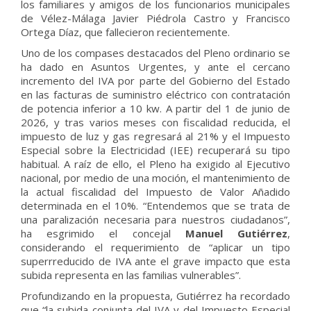
los familiares y amigos de los funcionarios municipales
de Vélez-Málaga Javier Piédrola Castro y Francisco
Ortega Díaz, que fallecieron recientemente.
Uno de los compases destacados del Pleno ordinario se
ha dado en Asuntos Urgentes, y ante el cercano
incremento del IVA por parte del Gobierno del Estado
en las facturas de suministro eléctrico con contratación
de potencia inferior a 10 kw. A partir del 1 de junio de
2026, y tras varios meses con fiscalidad reducida, el
impuesto de luz y gas regresará al 21% y el Impuesto
Especial sobre la Electricidad (IEE) recuperará su tipo
habitual. A raíz de ello, el Pleno ha exigido al Ejecutivo
nacional, por medio de una moción, el mantenimiento de
la actual fiscalidad del Impuesto de Valor Añadido
determinada en el 10%. “Entendemos que se trata de
una paralización necesaria para nuestros ciudadanos”,
ha esgrimido el concejal
Manuel Gutiérrez
,
considerando el requerimiento de “aplicar un tipo
superrreducido de IVA ante el grave impacto que esta
subida representa en las familias vulnerables”.
Profundizando en la propuesta, Gutiérrez ha recordado
que “la subida conjunta del IVA y del Impuesto Especial