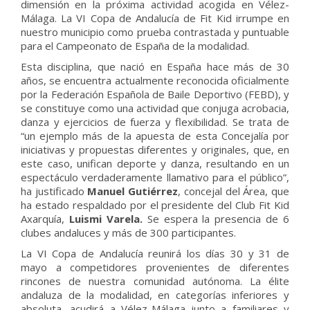
dimensión en la próxima actividad acogida en Vélez-
Málaga. La VI Copa de Andalucía de Fit Kid irrumpe en
nuestro municipio como prueba contrastada y puntuable
para el Campeonato de España de la modalidad.
Esta disciplina, que nació en España hace más de 30
años, se encuentra actualmente reconocida oficialmente
por la Federación Española de Baile Deportivo (FEBD), y
se constituye como una actividad que conjuga acrobacia,
danza y ejercicios de fuerza y flexibilidad. Se trata de
“un ejemplo más de la apuesta de esta Concejalía por
iniciativas y propuestas diferentes y originales, que, en
este caso, unifican deporte y danza, resultando en un
espectáculo verdaderamente llamativo para el público”,
ha justificado
Manuel Gutiérrez
, concejal del Área, que
ha estado respaldado por el presidente del Club Fit Kid
Axarquía,
Luismi Varela.
Se espera la presencia de 6
clubes andaluces y más de 300 participantes.
La VI Copa de Andalucía reunirá los días 30 y 31 de
mayo a competidores provenientes de diferentes
rincones de nuestra comunidad autónoma. La élite
andaluza de la modalidad, en categorías inferiores y
absoluta, acudirá a Vélez-Málaga junto a familiares y