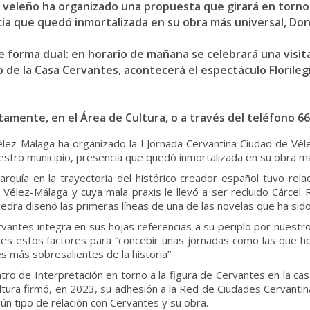
 veleño ha organizado una propuesta que girará en torno 
cia que quedó inmortalizada en su obra más universal, Do
de forma dual: en horario de mañana se celebrará una visit
 de la Casa Cervantes, acontecerá el espectáculo Florilegio
tamente, en el Área de Cultura, o a través del teléfono 6
élez-Málaga ha organizado la I Jornada Cervantina Ciudad de Vél
uestro municipio, presencia que quedó inmortalizada en su obra m
Axarquía en la trayectoria del histórico creador español tuvo re
élez-Málaga y cuya mala praxis le llevó a ser recluido Cárcel R
vedra diseñó las primeras líneas de una de las novelas que ha sid
ntes integra en sus hojas referencias a su periplo por nuestro 
 estos factores para “concebir unas jornadas como las que hoy v
 más sobresalientes de la historia”.
ro de Interpretación en torno a la figura de Cervantes en la ca
tura firmó, en 2023, su adhesión a la Red de Ciudades Cervantin
ún tipo de relación con Cervantes y su obra.