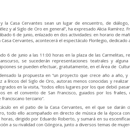
y la Casa Cervantes sean un lugar de encuentro, de diálogo,
 Vélez y al Siglo de Oro en general”, ha expresado Alicia Ramírez. 
bado 6 de junio, enlazado en dos actividades: en horario de mañan
a Casa Cervantes, acontecerá el espectáculo Florilegio, dedicado a
bado 6 de junio a las 11:00 horas en la plaza de las Carmelitas, 
transcurso, se sucederán representaciones teatrales y alguna
ipciones se pueden efectuar, gratuitamente, en el Área de Cultur
ensado la propuesta en “un proyecto que crece año a año, y 
a líricos del Siglo de Oro, autoras menos conocidas y realizar u
grados en la visita, “todos ellos lugares por los que debió pasa
en el convento de San Francisco, guiados por los frailes, q
 franciscano terciario”.
ulo en el patio de la Casa Cervantes, en el que se darán cit
o, todo ello acompañado en directo de música de la época con 
:00 horas, dirigido por Eduardo Roberto, y sumará en su escenific
ación a su rivalidad con Góngora, junto a diversos temas de muje