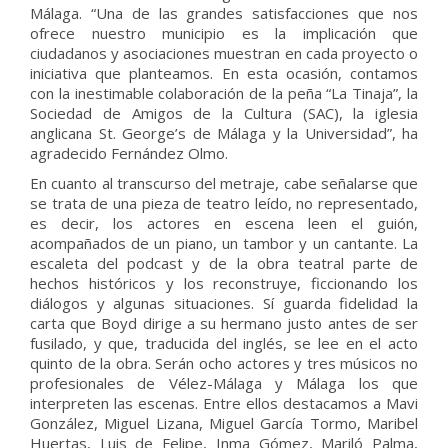
Málaga. “Una de las grandes satisfacciones que nos
ofrece nuestro municipio es la implicación que
ciudadanos y asociaciones muestran en cada proyecto o
iniciativa que planteamos. En esta ocasión, contamos
con la inestimable colaboración de la peña “La Tinaja”, la
Sociedad de Amigos de la Cultura (SAC), la iglesia
anglicana St. George’s de Málaga y la Universidad”, ha
agradecido Fernández Olmo.
En cuanto al transcurso del metraje, cabe señalarse que
se trata de una pieza de teatro leído, no representado,
es decir, los actores en escena leen el guión,
acompañados de un piano, un tambor y un cantante. La
escaleta del podcast y de la obra teatral parte de
hechos históricos y los reconstruye, ficcionando los
diálogos y algunas situaciones. Sí guarda fidelidad la
carta que Boyd dirige a su hermano justo antes de ser
fusilado, y que, traducida del inglés, se lee en el acto
quinto de la obra. Serán ocho actores y tres músicos no
profesionales de Vélez-Málaga y Málaga los que
interpreten las escenas. Entre ellos destacamos a Mavi
González, Miguel Lizana, Miguel García Tormo, Maribel
Huertas, Luis de Felipe, Inma Gómez, Mariló Palma,