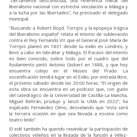
“ciertamente desconocida, una referencia militar del
liberalismo nacional con estrecha vinculación a Málaga y
a la lucha por las libertades”, ha precisado el delegado
municipal.
“Buscando a Robert Boyd. Torrijos y la epopeya trágica
del liberalismo español” relata el intento de sublevación
contra el Rey Fernando VII que el General José María de
Torrijos planeó en 1831 desde su exilio en Londres, y
llevó a cabo en Gibraltar y Málaga. El fracaso del intento
es bien conocido, sobre todo por el cuadro que del
fusilamiento pintó Antonio Gisbert en 1888, y que hoy
encuentra cobijo en el Museo del Prado. La
escenificación tendrá lugar en el Exilio, por entrada libre,
el próximo sábado desde las 20:00 horas. “El origen de
esta obra se encuentra en un podcast que, con guión
del catedrágico de la Universidad de Castilla-La Mancha,
Miguel Beltrán, produjo y lanzó la UMA en 2022”, ha
explicado Fernández Olmo, desvelando que “esta será
la tercera ocasión en que sea llevada a escena como
teatro leído”.
El edil también ha querido reivindicar la participación de
colectivos veleños en la llegada de la función a Vélez-