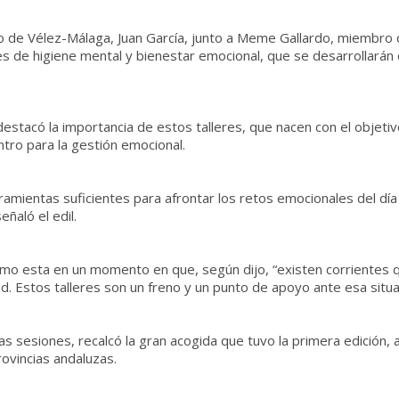
to de Vélez-Málaga, Juan García, junto a Meme Gallardo, miembro 
es de higiene mental y bienestar emocional, que se desarrollarán 
 destacó la importancia de estos talleres, que nacen con el objet
ntro para la gestión emocional.
mientas suficientes para afrontar los retos emocionales del día a
ñaló el edil.
como esta en un momento en que, según dijo, “existen corriente
d. Estos talleres son un freno y un punto de apoyo ante esa situa
 sesiones, recalcó la gran acogida que tuvo la primera edición, a
ovincias andaluzas.