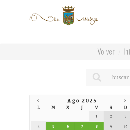
Volver
In
<
Ago 2025
>
L
M
X
J
V
S
D
1
2
3
5
6
7
8
4
9
10