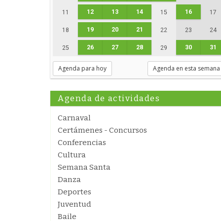
12
13
14
16
11
15
17
19
20
21
18
22
23
24
26
27
28
30
31
25
29
Agenda para hoy
Agenda en esta semana
Agenda de actividades
Carnaval
Certámenes - Concursos
Conferencias
Cultura
Semana Santa
Danza
Deportes
Juventud
Baile