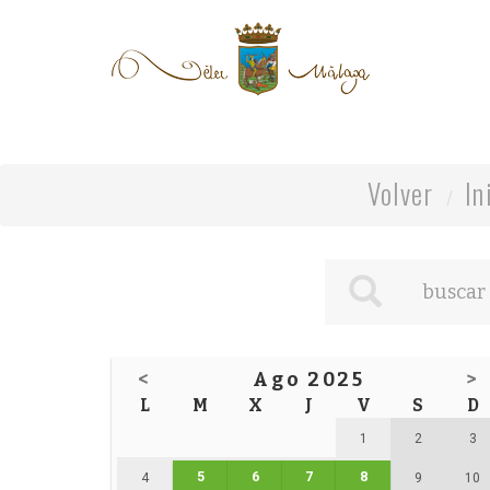
Volver
In
<
Ago 2025
>
L
M
X
J
V
S
D
1
2
3
5
6
7
8
4
9
10