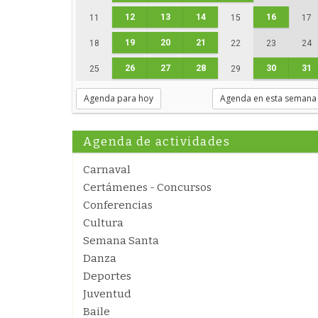
12
13
14
16
11
15
17
19
20
21
18
22
23
24
26
27
28
30
31
25
29
Agenda para hoy
Agenda en esta semana
Agenda de actividades
Carnaval
Certámenes - Concursos
Conferencias
Cultura
Semana Santa
Danza
Deportes
Juventud
Baile