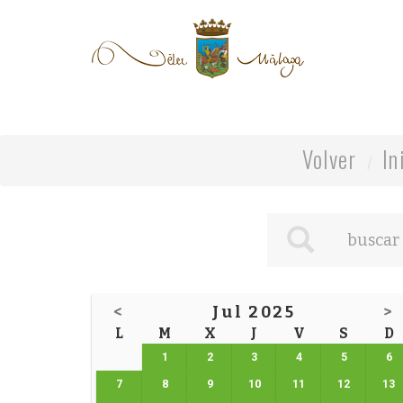
Volver
In
<
Jul 2025
>
L
M
X
J
V
S
D
1
2
3
4
5
6
7
8
9
10
11
12
13