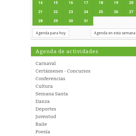
14
15
16
17
18
19
20
21
22
23
24
25
26
27
28
29
30
31
Agenda para hoy
Agenda en esta semana
Agenda de actividades
Carnaval
Certámenes - Concursos
Conferencias
Cultura
Semana Santa
Danza
Deportes
Juventud
Baile
Poesía