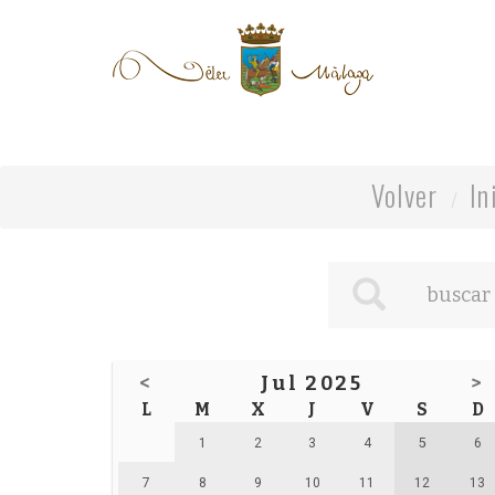
Volver
In
<
Jul 2025
>
L
M
X
J
V
S
D
1
2
3
4
5
6
7
8
9
10
11
12
13