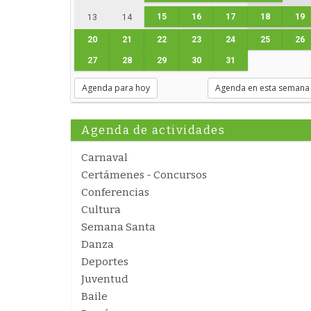
15
16
17
18
19
13
14
20
21
22
23
24
25
26
27
28
29
30
31
Agenda para hoy
Agenda en esta semana
Agenda de actividades
Carnaval
Certámenes - Concursos
Conferencias
Cultura
Semana Santa
Danza
Deportes
Juventud
Baile