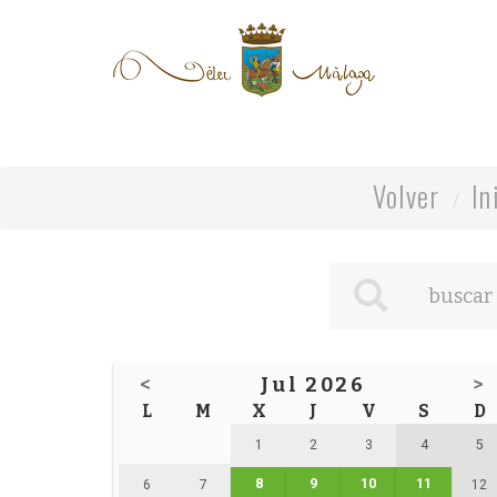
Volver
In
<
Jul 2026
>
L
M
X
J
V
S
D
1
2
3
4
5
8
9
10
11
6
7
12