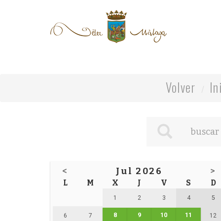
Volver
In
<
Jul 2026
>
L
M
X
J
V
S
D
1
2
3
4
5
8
9
10
11
6
7
12