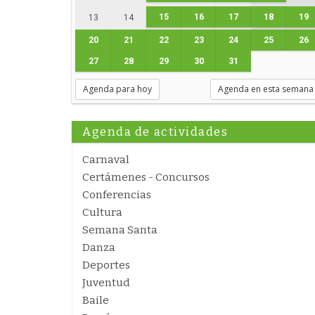
15
16
17
18
19
13
14
20
21
22
23
24
25
26
27
28
29
30
31
Agenda para hoy
Agenda en esta semana
Agenda de actividades
Carnaval
Certámenes - Concursos
Conferencias
Cultura
Semana Santa
Danza
Deportes
Juventud
Baile