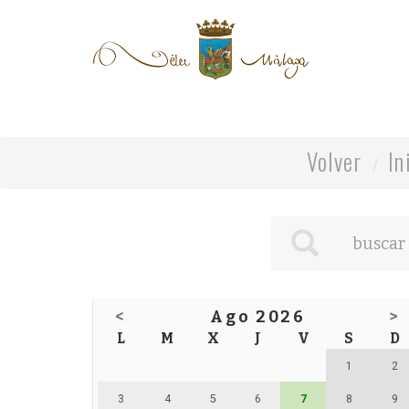
Volver
In
<
Ago 2026
>
L
M
X
J
V
S
D
1
2
3
4
5
6
7
8
9