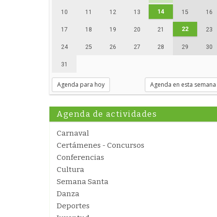
14
10
11
12
13
15
16
22
17
18
19
20
21
23
24
25
26
27
28
29
30
31
Agenda para hoy
Agenda en esta semana
Agenda de actividades
Carnaval
Certámenes - Concursos
Conferencias
Cultura
Semana Santa
Danza
Deportes