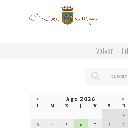
Volver
In
<
Ago 2026
>
L
M
X
J
V
S
D
1
2
3
4
5
6
7
8
9