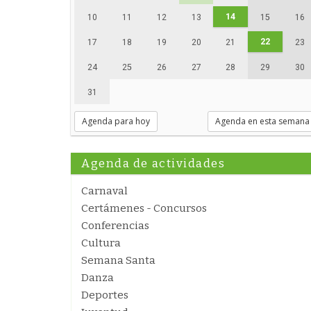
14
10
11
12
13
15
16
22
17
18
19
20
21
23
24
25
26
27
28
29
30
31
Agenda para hoy
Agenda en esta semana
Agenda de actividades
Carnaval
Certámenes - Concursos
Conferencias
Cultura
Semana Santa
Danza
Deportes