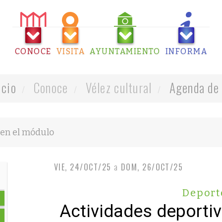
CONOCE
VISITA
AYUNTAMIENTO
INFORMA
icio
Conoce
Vélez cultural
Agenda de 
VIE, 24/OCT/25
a
DOM, 26/OCT/25
Deport
Actividades deporti