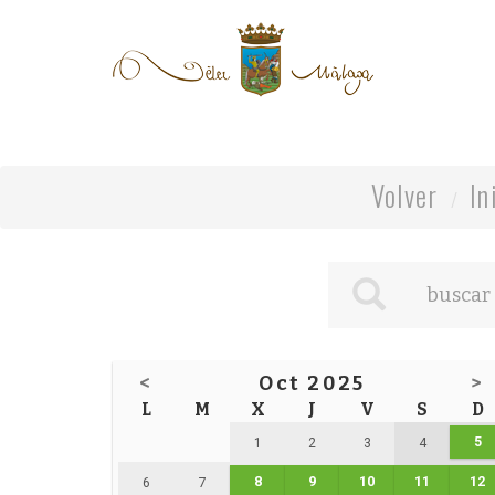
Volver
In
<
Oct 2025
>
L
M
X
J
V
S
D
5
1
2
3
4
8
9
10
11
12
6
7