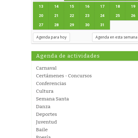
13
14
15
16
17
18
19
20
21
22
23
24
25
26
27
28
29
30
31
Agenda para hoy
Agenda en esta semana
Agenda de actividades
Carnaval
Certámenes - Concursos
Conferencias
Cultura
Semana Santa
Danza
Deportes
Juventud
Baile
Poesía