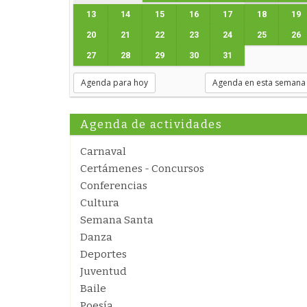
13
14
15
16
17
18
19
20
21
22
23
24
25
26
27
28
29
30
31
Agenda para hoy
Agenda en esta semana
Agenda de actividades
Carnaval
Certámenes - Concursos
Conferencias
Cultura
Semana Santa
Danza
Deportes
Juventud
Baile
Poesía