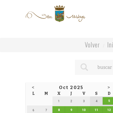
Volver
In
<
Oct 2025
>
L
M
X
J
V
S
D
5
1
2
3
4
8
9
10
11
12
6
7