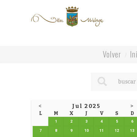
Volver
In
<
Jul 2025
>
L
M
X
J
V
S
D
1
2
3
4
5
6
7
8
9
10
11
12
13