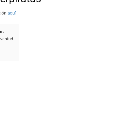
ción
aquí
r:
uventud