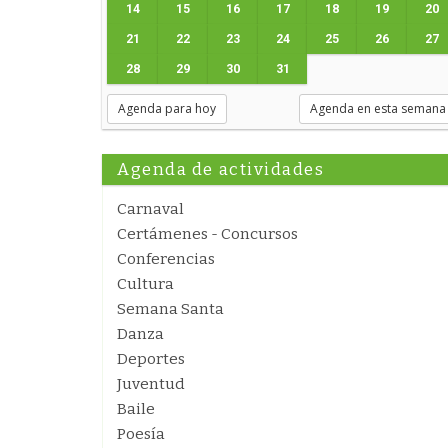
14
15
16
17
18
19
20
21
22
23
24
25
26
27
28
29
30
31
Agenda para hoy
Agenda en esta semana
Agenda de actividades
Carnaval
Certámenes - Concursos
Conferencias
Cultura
Semana Santa
Danza
Deportes
Juventud
Baile
Poesía