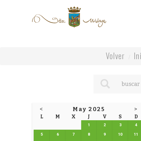
Volver
In
<
May 2025
>
L
M
X
J
V
S
D
1
2
3
4
5
6
7
8
9
10
11