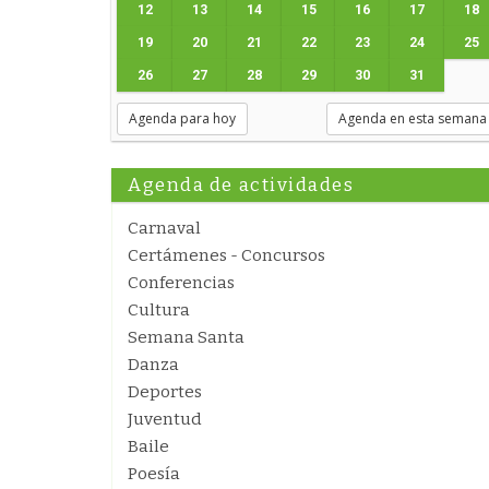
12
13
14
15
16
17
18
19
20
21
22
23
24
25
26
27
28
29
30
31
Agenda para hoy
Agenda en esta semana
Agenda de actividades
Carnaval
Certámenes - Concursos
Conferencias
Cultura
Semana Santa
Danza
Deportes
Juventud
Baile
Poesía