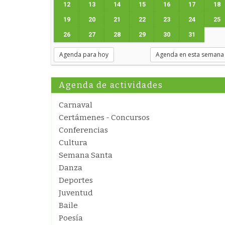
12
13
14
15
16
17
18
19
20
21
22
23
24
25
26
27
28
29
30
31
Agenda para hoy
Agenda en esta semana
Agenda de actividades
Carnaval
Certámenes - Concursos
Conferencias
Cultura
Semana Santa
Danza
Deportes
Juventud
Baile
Poesía