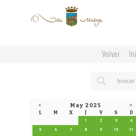
Volver
In
<
May 2025
>
L
M
X
J
V
S
D
1
2
3
4
5
6
7
8
9
10
11