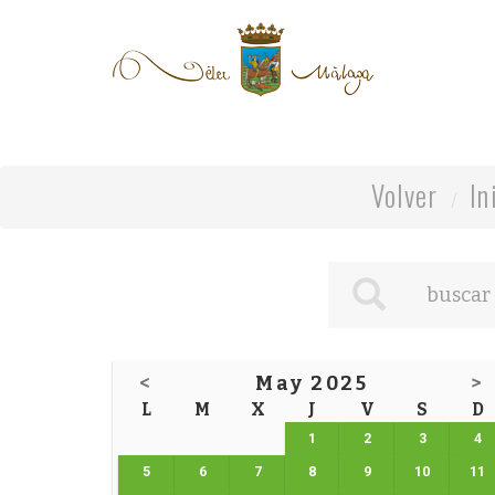
Volver
In
<
May 2025
>
L
M
X
J
V
S
D
1
2
3
4
5
6
7
8
9
10
11