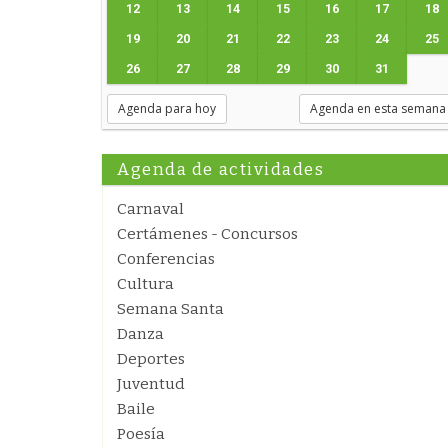
12
13
14
15
16
17
18
19
20
21
22
23
24
25
26
27
28
29
30
31
Agenda para hoy
Agenda en esta semana
Agenda de actividades
Carnaval
Certámenes - Concursos
Conferencias
Cultura
Semana Santa
Danza
Deportes
Juventud
Baile
Poesía