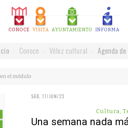
CONOCE
VISITA
AYUNTAMIENTO
INFORMA
icio
Conoce
Vélez cultural
Agenda de 
SÁB, 17/JUN/23
Cultura
,
T
Una semana nada má