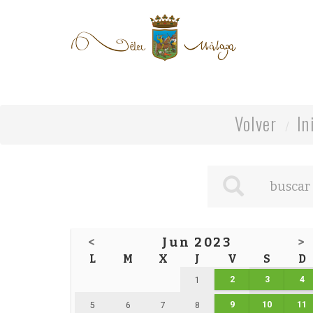
Volver
In
<
Jun 2023
>
L
M
X
J
V
S
D
2
3
4
1
9
10
11
5
6
7
8