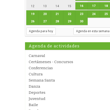
16
17
18
12
13
14
15
19
20
21
22
23
24
25
26
27
28
29
30
Agenda para hoy
Agenda en esta semana
Agenda de actividades
Carnaval
Certámenes - Concursos
Conferencias
Cultura
Semana Santa
Danza
Deportes
Juventud
Baile