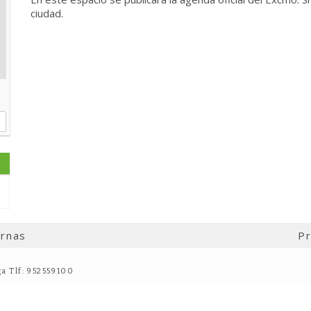
ciudad.
ernas
Pr
ga Tlf: 952559100