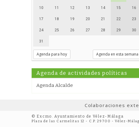
10
11
12
13
14
15
16
17
18
19
20
21
22
23
24
25
26
27
28
29
30
31
Agenda para hoy
Agenda en esta semana
Agenda de actividades políticas
Agenda Alcalde
Colaboraciones ext
© Excmo. Ayuntamiento de Vélez-Málaga
Plaza de las Carmelitas 12 - C.P. 29700 - Vélez-Mála