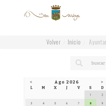
Volver
Inicio
Ayunta
<
Ago 2026
>
L
M
X
J
V
S
D
1
2
3
4
5
6
7
8
9