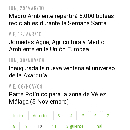
LUN, 29/MAR/10
Medio Ambiente repartirá 5.000 bolsas
reciclables durante la Semana Santa
VIE, 19/MAR/10
Jornadas Agua, Agricultura y Medio
Ambiente en la Unión Europea
LUN, 30/NOV/09
Inaugurada la nueva ventana al universo
de la Axarquía
VIE, 06/NOV/09
Parte Polínico para la zona de Vélez
Málaga (5 Noviembre)
Inicio
Anterior
3
4
5
6
7
8
9
10
11
Siguiente
Final