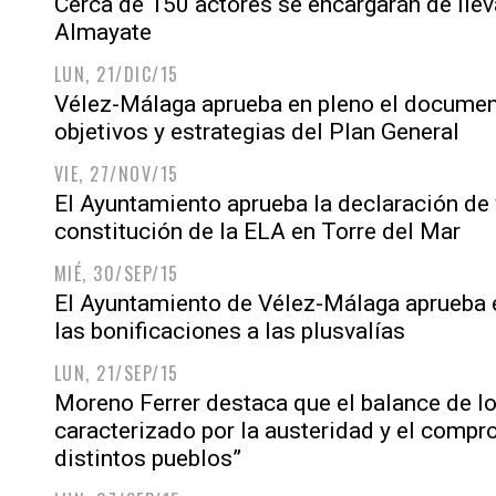
Cerca de 150 actores se encargarán de llev
Almayate
LUN, 21/DIC/15
Vélez-Málaga aprueba en pleno el documen
objetivos y estrategias del Plan General
VIE, 27/NOV/15
El Ayuntamiento aprueba la declaración de v
constitución de la ELA en Torre del Mar
MIÉ, 30/SEP/15
El Ayuntamiento de Vélez-Málaga aprueba e
las bonificaciones a las plusvalías
LUN, 21/SEP/15
Moreno Ferrer destaca que el balance de lo
caracterizado por la austeridad y el compr
distintos pueblos”