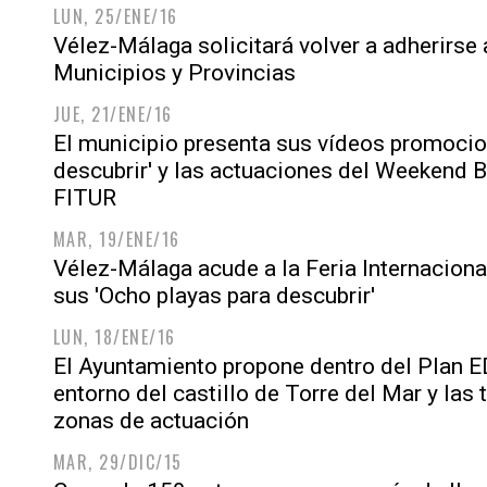
LUN, 25/ENE/16
Vélez-Málaga solicitará volver a adherirse
Municipios y Provincias
JUE, 21/ENE/16
El municipio presenta sus vídeos promocio
descubrir' y las actuaciones del Weekend B
FITUR
MAR, 19/ENE/16
Vélez-Málaga acude a la Feria Internacio
sus 'Ocho playas para descubrir'
LUN, 18/ENE/16
El Ayuntamiento propone dentro del Plan ED
entorno del castillo de Torre del Mar y las
zonas de actuación
MAR, 29/DIC/15