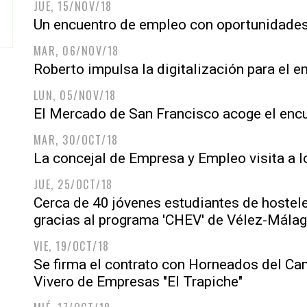
JUE, 15/NOV/18
Un encuentro de empleo con oportunidades 
MAR, 06/NOV/18
Roberto impulsa la digitalización para el 
LUN, 05/NOV/18
El Mercado de San Francisco acoge el enc
MAR, 30/OCT/18
La concejal de Empresa y Empleo visita a l
JUE, 25/OCT/18
Cerca de 40 jóvenes estudiantes de hostel
gracias al programa 'CHEV' de Vélez-Mála
VIE, 19/OCT/18
Se firma el contrato con Horneados del Ca
Vivero de Empresas "El Trapiche"