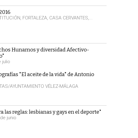
 2016
ITUCIÓN, FORTALEZA, CASA CERVANTES,...
chos Hunamos y diversidad Afectivo-
o"
 julio
grafías "El aceite de la vida" de Antonio
ITAS/AYUNTAMIENTO VÉLEZ-MÁLAGA
 las reglas: lesbianas y gays en el deporte"
de junio