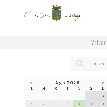
Volver
<
Ago 2026
>
L
M
X
J
V
S
D
1
2
3
4
5
6
7
8
9