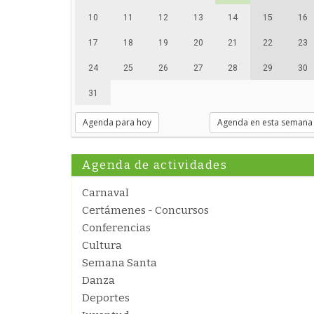
10
11
12
13
14
15
16
17
18
19
20
21
22
23
24
25
26
27
28
29
30
31
Agenda para hoy
Agenda en esta semana
Agenda de actividades
Carnaval
Certámenes - Concursos
Conferencias
Cultura
Semana Santa
Danza
Deportes