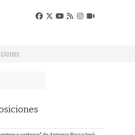
iciones
posiciones
ntros y certezas" de Antonio Rico y José