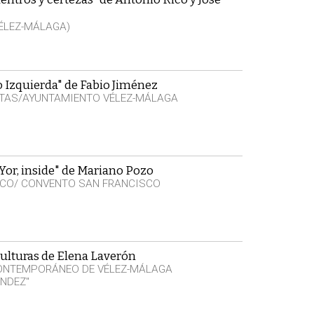
VÉLEZ-MÁLAGA)
 Izquierda" de Fabio Jiménez
ITAS/AYUNTAMIENTO VÉLEZ-MÁLAGA
or, inside" de Mariano Pozo
SCO/ CONVENTO SAN FRANCISCO
ulturas de Elena Laverón
CONTEMPORÁNEO DE VÉLEZ-MÁLAGA
NDEZ"