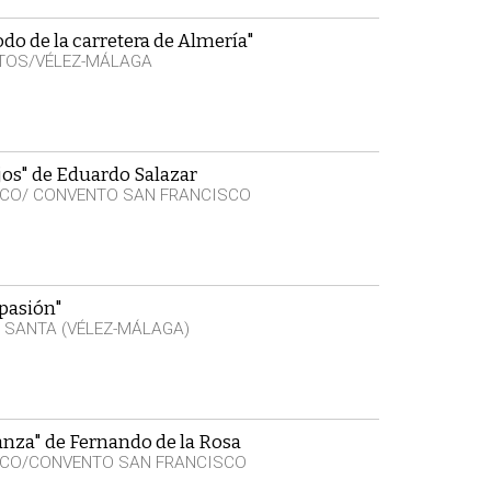
odo de la carretera de Almería"
ITOS/VÉLEZ-MÁLAGA
jos" de Eduardo Salazar
SCO/ CONVENTO SAN FRANCISCO
pasión"
SANTA (VÉLEZ-MÁLAGA)
nza" de Fernando de la Rosa
SCO/CONVENTO SAN FRANCISCO